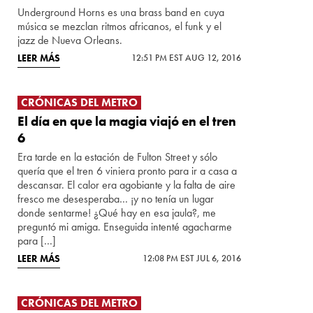
Underground Horns es una brass band en cuya
música se mezclan ritmos africanos, el funk y el
jazz de Nueva Orleans.
LEER MÁS
12:51 PM EST AUG 12, 2016
CRÓNICAS DEL METRO
El día en que la magia viajó en el tren
6
Era tarde en la estación de Fulton Street y sólo
quería que el tren 6 viniera pronto para ir a casa a
descansar. El calor era agobiante y la falta de aire
fresco me desesperaba… ¡y no tenía un lugar
donde sentarme! ¿Qué hay en esa jaula?, me
preguntó mi amiga. Enseguida intenté agacharme
para […]
LEER MÁS
12:08 PM EST JUL 6, 2016
CRÓNICAS DEL METRO