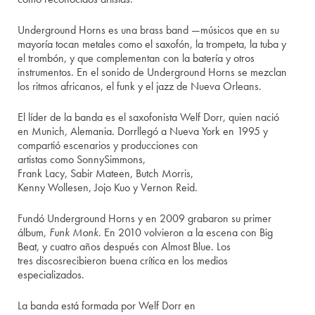
Underground
Horns
es una
brass
band
—
músicos que
en su
mayoría
tocan
metales
como
el
saxofón,
la
trompeta,
la tuba y
el
tromb
ón, y que complementan con la
batería
y otros
instrumentos
.
E
n e
l sonido de Underground Horns
se mezclan
los
ritmos africanos,
el
funk
y el
jazz
de Nueva Orleans
.
El líder de la banda es el
saxofonista
Welf
Dor
r
,
quie
n nació
en
Munich
, Alemania
.
Dorr
llegó a Nueva York en 1995 y
compartió escenarios y producciones con
artistas
como
Sonny
Simmons,
Frank
Lacy
,
Sabir
Mateen,
Butch
Morris,
Kenny
Wollesen
,
Jojo
Kuo
y Vernon
Reid
.
Fundó
Underground Horns
y
en 2009 grabaron
su primer
álbum,
Funk
Monk
.
E
n 2010
volvieron a la escena con
Big
Beat
,
y cuatro años después
con
Almost
Blue
.
Los
tres
discos
recibieron buena crítica en
los medios
especializados.
La banda está
formada
por
Welf
Dorr
en