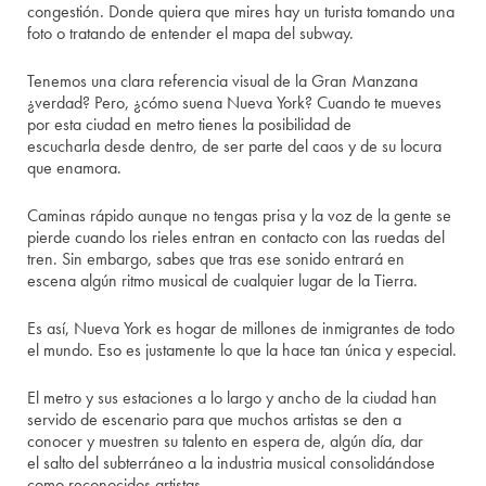
congestión.
Donde quiera que
mires
hay un turista tomando una
foto o tratando de
entender el
mapa del
subway
.
Tenemos una clara referencia visual de la Gran Manzana
¿verdad?
Pero,
¿cómo
suena Nueva York
?
Cua
ndo te mueves
por
esta ciudad en metro tienes la posibilidad de
escucharla
desde den
tro, de ser parte del
caos
y
de su
locura
que enamora.
C
aminas
rápido
aunque no
tengas
prisa
y la voz de la gente se
pierde
cuando los rieles entran
en contac
to con l
as ruedas
del
tren. Sin embargo
,
s
abes que
tras
ese
sonido
entra
rá
en
escena
algún
ritmo mu
sica
l
de
cualquier lugar
de la Tierra
.
Es así,
Nueva York
es
hogar
de millones de inmigrantes
de todo
el mundo
.
Eso es justamente lo que la hace tan única y especial.
E
l metro
y sus estaciones a lo largo y ancho de la ciudad han
servido de escenario para que
muchos artistas
se den
a
conocer y
muestren su talento en espera de, algún día, dar
el
salto del subterráneo a la
industria musical consolidándose
como reconocidos artistas.