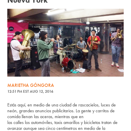
Nueva York
MARIETHA GÓNGORA
12:51 PM EST AUG 12, 2016
Estás aquí, en
medio de
una ciudad
de r
ascacielos, luces de
neón, grandes
anuncios pub
licitarios.
L
a
gente
y carritos de
comida
llenan las aceras,
mientras que
en
las
calles
los
automóviles, taxis amarillos y
bicicletas
tratan
de
avanzar aunque sea
cinco
centímetros en medio de la