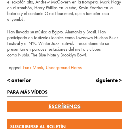
el
saxofón
alto
,
Andrew
McGovern
en la trompeta,
Mark Nagy
en el
trombón,
Harry Phillips en la tuba
, Kevin
Raczka
en la
batería y el cantante
Okai
Fleurimont
, quien también toca
el
yembé
.
H
an llevado su
música
a
Egipto
, Alemania y Brasil.
H
an
participado
en festivales
locales
como
Lowdown
Hudson Blues
Fes
tival y
el
NYC Winter Jazz Festival
. Frecuentemente se
presentan en parques, estaciones del metro y
clubes
como
N
ublu
,
The
Blue Note y
Brooklyn
Bowl
.
Tagged
Funk Monk
,
Underground Horns
< anterior
siguiente >
PARA MÁS VÍDEOS
ESCRÍBENOS
SUSCRIBIRSE AL BOLETÍN