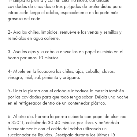
1- Limpia la pierna y con un cuchillo filoso, cortándole
cavidades de unas dos o tres pulgadas de profundidad para
introducirle luego el adobo, especialmente en la parte más
grasosa del corte.
2- Asa los chiles, límpialos, remuévele las venas y semillas y
remójalos en agua caliente.
3- Asa los ajos y la cebolla envueltos en papel aluminio en el
horno por unos 10 minutos.
4- Muele en la licuadora los chiles, ajos, cebolla, clavos,
vinagre, miel, sal, pimienta y orégano.
5- Unta la pierna con el adobo e introduce la mezcla también
por las cavidades para que todo tenga sabor. Déjala una noche
en el refrigerador dentro de un contenedor plástico.
6- Al otro día, hornea la pierna cubierta con papel de aluminio
a 350°F, calculando 30-40 minutos por libra, y bañándola
frecuentemente con el caldo del adobo utilizando un
succionador de líquidos. Destápala durante los últimos 15