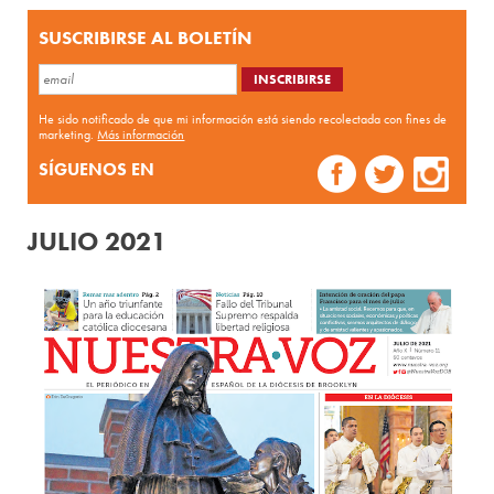
SUSCRIBIRSE AL BOLETÍN
He sido notificado de que mi información está siendo recolectada con fines de
marketing.
Más información
SÍGUENOS EN
JULIO 2021