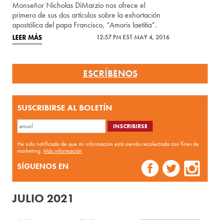
Monseñor Nicholas DiMarzio nos ofrece el
primero de sus dos artículos sobre la exhortación
apostólica del papa Francisco, “Amoris laetitia”.
LEER MÁS
12:57 PM EST MAY 4, 2016
ESCRÍBENOS
SUSCRIBIRSE AL BOLETÍN
He sido notificado de que mi información está siendo recolectada con fines de
marketing.
Más información
SÍGUENOS EN
JULIO 2021