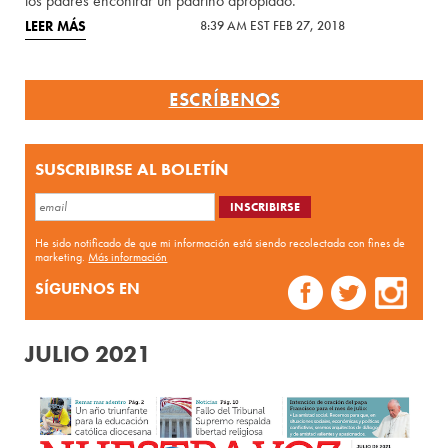
los padres encontrar un padrino apropiado.
LEER MÁS
8:39 AM EST FEB 27, 2018
ESCRÍBENOS
SUSCRIBIRSE AL BOLETÍN
He sido notificado de que mi información está siendo recolectada con fines de
marketing.
Más información
SÍGUENOS EN
JULIO 2021