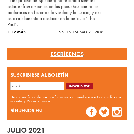
El mejor cine de Spielberg ha realzado siempre
estos enfrentamientos de los pequeños contra los
poderosos en favor de la verdad y la justicia, y ese
es otro elemento a destacar en la película “The
Post”.
LEER MÁS
5:51 PM EST MAY 21, 2018
ESCRÍBENOS
SUSCRIBIRSE AL BOLETÍN
He sido notificado de que mi información está siendo recolectada con fines de
marketing.
Más información
SÍGUENOS EN
JULIO 2021