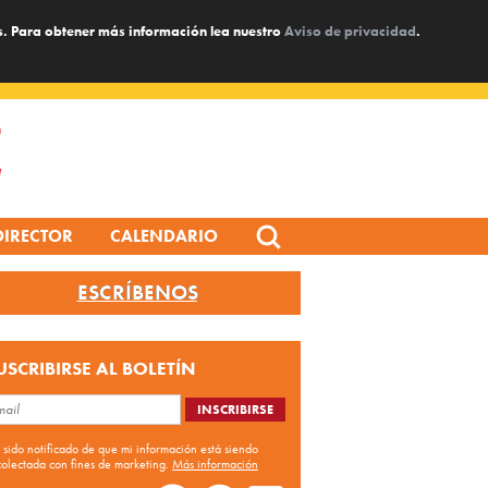
s. Para obtener más información lea nuestro
Aviso de privacidad
.
Search
DIRECTOR
CALENDARIO
for:
ESCRÍBENOS
USCRIBIRSE AL BOLETÍN
 sido notificado de que mi información está siendo
colectada con fines de marketing.
Más información