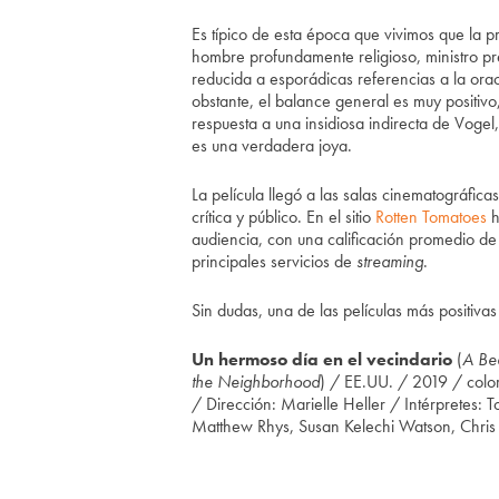
Es típico de esta época que vivimos que la p
hombre profundamente religioso, ministro p
reducida a esporádicas referencias a la orac
obstante, el balance general es muy positiv
respuesta a una insidiosa indirecta de Vogel
es una verdadera joya.
La película llegó a las salas cinematográfic
crítica y público. En el sitio
Rotten Tomatoes
h
audiencia, con una calificación promedio de
principales servicios de
streaming
.
Sin dudas, una de las películas más positivas
Un hermoso día en el vecindario
(
A Bea
the Neighborhood
) / EE.UU. / 2019 / colo
/ Dirección: Marielle Heller / Intérpretes: 
Matthew Rhys, Susan Kelechi Watson, Chris