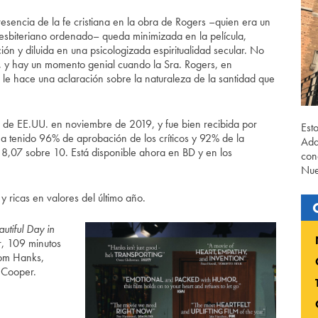
resencia de la fe cristiana en la obra de Rogers –quien era un
resbiteriano ordenado– queda minimizada en la película,
ión y diluida en una psicologizada espiritualidad secular. No
o, y hay un momento genial cuando la Sra. Rogers, en
, le hace una aclaración sobre la naturaleza de la santidad que
as de EE.UU. en noviembre de 2019, y fue bien recibida por
Est
a tenido 96% de aprobación de los críticos y 92% de la
Ada
 8,07 sobre 10. Está disponible ahora en BD y en los
con
Nue
 y ricas en valores del último año.
utiful Day in
r, 109 minutos
Tom Hanks,
 Cooper.