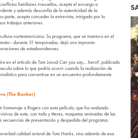
conflictos familiares irresueltos, acepta el encargo a
S
ndente y además desconfía de la autenticidad de la
su parte, acepta conceder la entrevista, intrigado por la
us trabajos anteriores.
cultura norteamericana. Su programa, que se mantuvo en el
ormato– durante 31 temporadas, dejó una impronta
neraciones de estadounidenses.
ira en el artículo de Tom Junod
Can you say… hero?
, publicado
ecula sobre lo que podría ocurrir cuando la realización de
riodístico para convertirse en un encuentro profundamente
ro (The Banker)
dir homenaje a Rogers con esta película, que ha realizado
isivos de este, con todo y títeres, maquetas animadas de las
icas secuencias de presentación y despedida del programa.
proverbial calidad actoral de Tom Hanks, sino además de esa