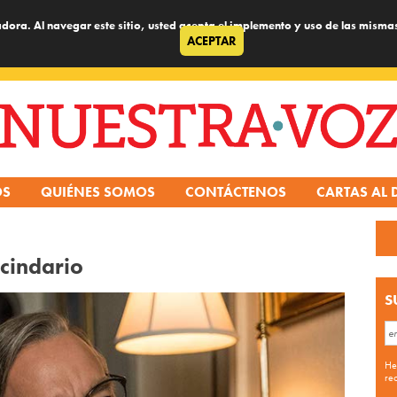
dora. Al navegar este sitio, usted acepta el implemento y uso de las misma
ACEPTAR
OS
QUIÉNES SOMOS
CONTÁCTENOS
CARTAS AL 
cindario
S
He
re