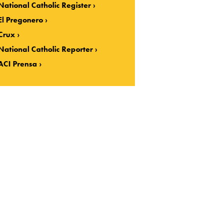
National Catholic Register
El Pregonero
Crux
National Catholic Reporter
ACI Prensa