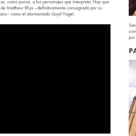
ar, como pocos, a los personajes que interpreta. Hay que
ón de Matthew Rhys –definitivamente consagrado por su
cans
– como el atormentado Lloyd Vogel.
San
com
por
P