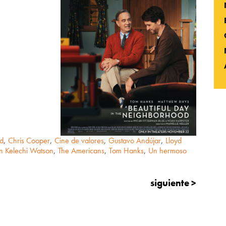
od
,
Chris Cooper
,
Cine de valores
,
Gustavo Andújar
,
Lloyd
n Kelechi Watson
,
The Americans
,
Tom Hanks
,
Un hermoso
siguiente >