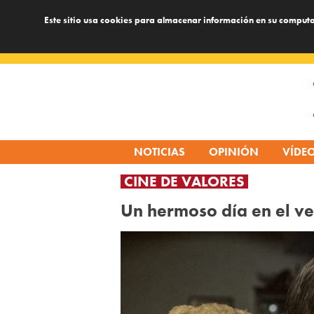
Este sitio usa cookies para almacenar información en su computa
Skip
to
content
NOTICIAS
OPINIÓN
VÍDE
CINE DE VALORES
Un hermoso día en el ve