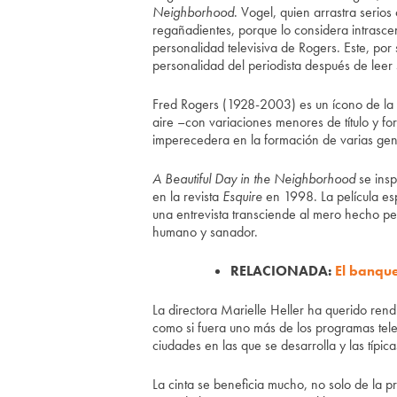
Neighborhood
. Vogel, quien arrastra serios 
regañadientes, porque lo considera intrasce
personalidad televisiva de Rogers. Este, por 
personalidad del periodista después de leer s
Fred Rogers (1928-2003) es un ícono de la 
aire –con variaciones menores de título y f
imperecedera en la formación de varias ge
A Beautiful Day in the Neighborhood
se insp
en la revista
Esquire
en 1998. La película esp
una entrevista transciende al mero hecho pe
humano y sanador.
RELACIONADA:
El banque
La directora Marielle Heller ha querido ren
como si fuera uno más de los programas telev
ciudades en las que se desarrolla y las típ
La cinta se beneficia mucho, no solo de la 